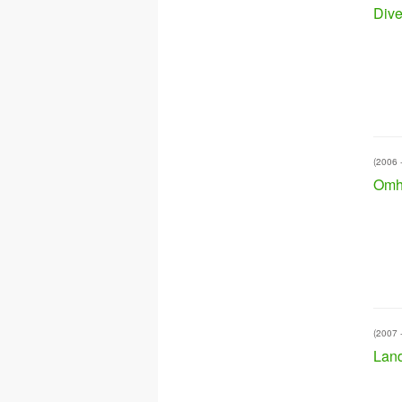
Dive
(2006 
Omh
(2007 
Land