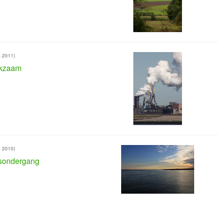
- 2011)
kzaam
- 2010)
sondergang