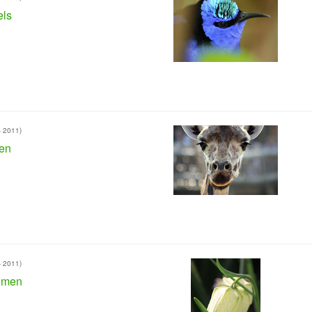
els
- 2011)
en
- 2011)
emen