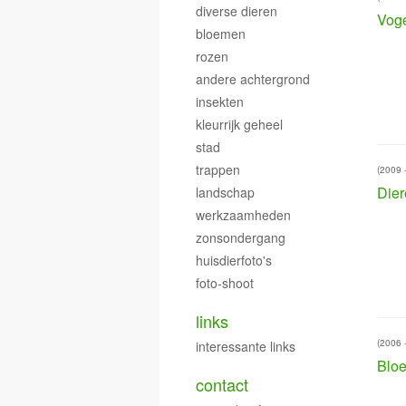
diverse dieren
Vog
bloemen
rozen
andere achtergrond
insekten
kleurrijk geheel
stad
trappen
(2009 
Dier
landschap
werkzaamheden
zonsondergang
huisdierfoto's
foto-shoot
links
(2006 
interessante links
Blo
contact