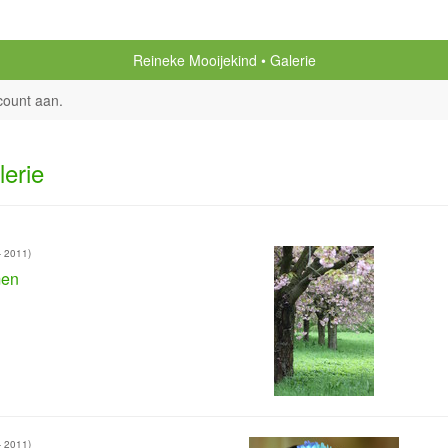
Reineke Mooijekind
Galerie
count aan
.
lerie
- 2011)
en
- 2011)