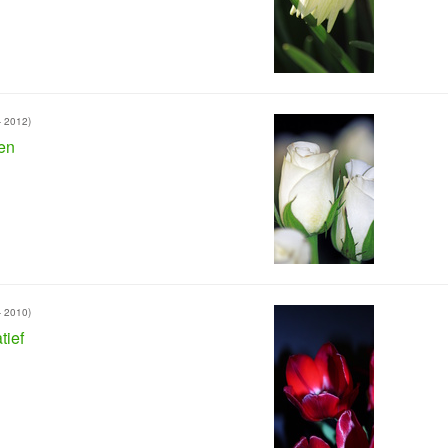
- 2012)
en
- 2010)
tief