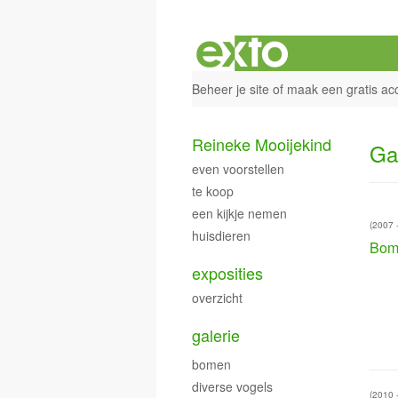
Beheer je site
of
maak een gratis ac
Reineke Mooijekind
Ga
even voorstellen
te koop
een kijkje nemen
(2007 
huisdieren
Bom
exposities
overzicht
galerie
bomen
diverse vogels
(2010 