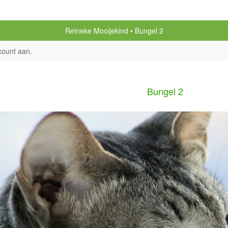
Reineke Mooijekind
Bungel 2
count aan
.
Bungel 2