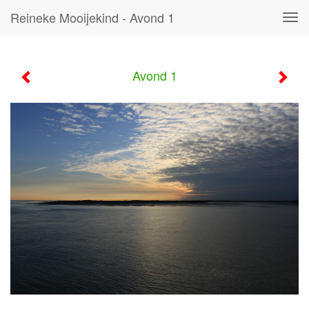
Reineke Mooijekind - Avond 1
Tog
navi
Avond 1