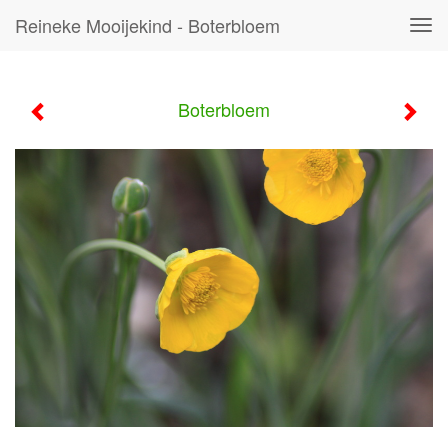
Reineke Mooijekind - Boterbloem
Tog
navi
Boterbloem